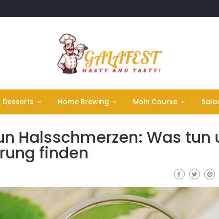
Desserts
Home Brewing
Main Course
Sala
un Halsschmerzen: Was tun 
erung finden