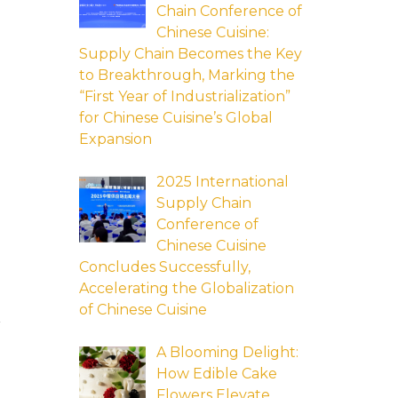
Chain Conference of
Chinese Cuisine:
Supply Chain Becomes the Key
to Breakthrough, Marking the
“First Year of Industrialization”
for Chinese Cuisine’s Global
Expansion
2025 International
Supply Chain
Conference of
Chinese Cuisine
Concludes Successfully,
Accelerating the Globalization
of Chinese Cuisine
n
A Blooming Delight:
How Edible Cake
Flowers Elevate