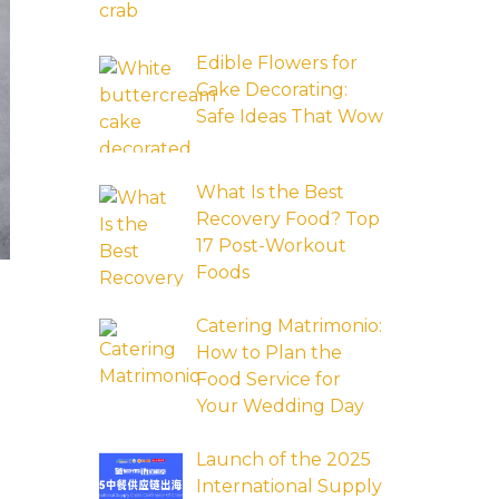
Edible Flowers for
Cake Decorating:
Safe Ideas That Wow
What Is the Best
Recovery Food? Top
17 Post-Workout
Foods
Catering Matrimonio:
How to Plan the
Food Service for
Your Wedding Day
Launch of the 2025
International Supply