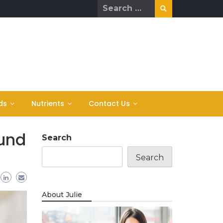
Search
for:
ds
Nutrients
Contact Us
und
Search
Search
About Julie